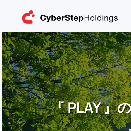
内
容
を
ス
キ
ッ
プ
『 PLAY