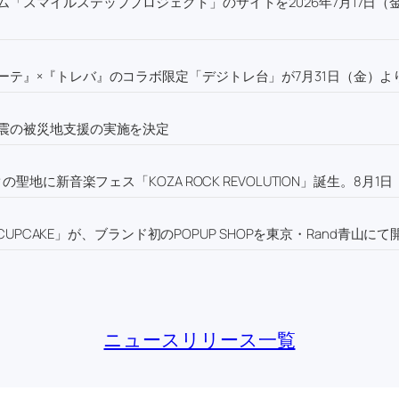
「スマイルステッププロジェクト」のサイトを2026年7月17日（
テ』×『トレバ』のコラボ限定「デジトレ台」が7月31日（金）よ
震の被災地支援の実施を決定
聖地に新音楽フェス「KOZA ROCK REVOLUTION」誕生。8月
UPCAKE」が、ブランド初のPOPUP SHOPを東京・Rand青山にて
ニュースリリース一覧