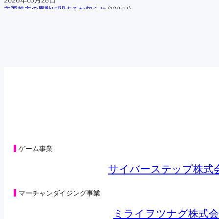
主要株主の異動に関するお知らせ
(108KB)
2026年05月22日
第三者割当による第42回新株予約権の行使状況に関するお知らせ
(104
2026年05月15日
第三者割当による第42回新株予約権の行使状況に関するお知らせ
(125
2026年05月08日
第三者割当による第42回新株予約権の行使状況に関するお知らせ
(98K
2026年05月01日
第三者割当による第42回新株予約権の行使状況に関するお知らせ
(125
2026年04月27日
オンラインクレーンゲーム「トレバ」と「CHARGESPOT」による相
2026年04月24日
第三者割当による第42回新株予約権の行使状況に関するお知らせ
(98K
2026年04月22日
子会社の異動を伴う株式の取得に関する株式譲渡契約締結のお知らせ
ゲーム事業
2026年04月22日
合弁会社（連結子会社）設立及び子会社における新たな事業の開始に
サイバーステップ株式
2026年04月20日
（訂正・数値データ訂正）2026年５月期 第３四半期決算短信〔日本
2026年04月17日
マーチャンダイジング事業
第三者割当による第42回新株予約権の行使状況に関するお知らせ
(101
2026年04月14日
ミライヲツナグ株式会
営業外収益及び特別損失の計上に関するお知らせ
(132KB)