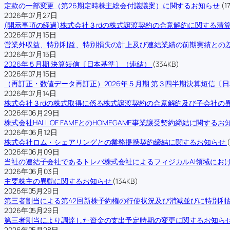
定款の一部変更（第26期定時株主総会付議議案）に関するお知らせ
(1
2026年07月27日
(開示事項の経過)株式会社３rdの株式譲渡契約の合意解約に関する清
2026年07月15日
営業外収益、特別利益、特別損失の計上及び連結業績の前期実績との
2026年07月15日
2026年５月期 決算短信〔日本基準〕（連結）
(334KB)
2026年07月15日
（再訂正・数値データ再訂正）2026年５月期 第３四半期決算短信〔
2026年07月14日
株式会社３rdの株式取得に係る株式譲渡契約の合意解約及び子会社の
2026年06月29日
株式会社HALL OF FAMEとのHOMEGAME事業譲受契約締結に関するお
2026年06月12日
株式会社ロム・シェアリングとの業務提携契約締結に関するお知らせ
2026年06月09日
当社の連結子会社であるトレバ株式会社によるフィジカルAI領域にお
2026年06月03日
主要株主の異動に関するお知らせ
(134KB)
2026年05月29日
第三者割当による第42回新株予約権の行使状況及び消滅並びに特別利
2026年05月29日
第三者割当により調達した資金の支出予定時期の変更に関するお知ら
2026年05月28日