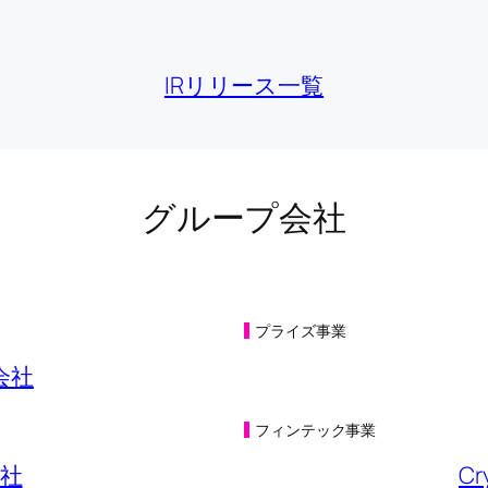
KB)
IRリリース一覧
KB)
B)
KB)
グループ会社
互送客キャンペーン実施に関するお知らせ
(149KB)
B)
(230KB)
プライズ事業
関するお知らせ
(200KB)
会社
基準〕（連結）の一部訂正について
(473KB)
フィンテック事業
KB)
社
Cr