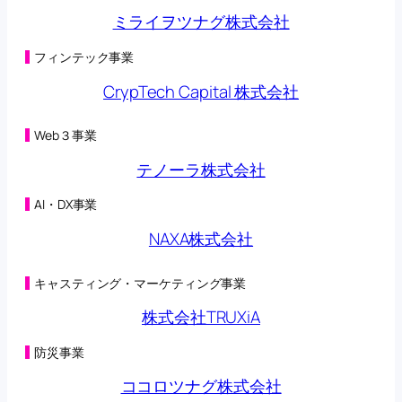
第三者割当による第42回新株予約権の行使状況に関す
ミライヲツナグ株式会社
るお知らせ
(125KB)
2026年05月08日
第三者割当による第42回新株予約権の行使状況に関す
フィンテック事業
るお知らせ
(98KB)
CrypTech Capital 株式会社
2026年05月01日
第三者割当による第42回新株予約権の行使状況に関す
るお知らせ
(125KB)
Web３事業
2026年04月27日
オンラインクレーンゲーム「トレバ」と
テノーラ株式会社
「CHARGESPOT」による相互送客キャンペーン実施に
関するお知らせ
(149KB)
AI・DX事業
2026年04月24日
第三者割当による第42回新株予約権の行使状況に関す
NAXA株式会社
るお知らせ
(98KB)
2026年04月22日
子会社の異動を伴う株式の取得に関する株式譲渡契約
キャスティング・マーケティング事業
締結のお知らせ
(230KB)
2026年04月22日
株式会社TRUXiA
合弁会社（連結子会社）設立及び子会社における新た
な事業の開始に関するお知らせ
(200KB)
防災事業
2026年04月20日
（訂正・数値データ訂正）2026年５月期 第３四半期決
ココロツナグ株式会社
算短信〔日本基準〕（連結）の一部訂正につい