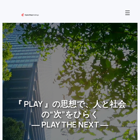
内
容
を
ス
キ
ッ
プ
『 PLAY 』の思想で、人と社会
の“次”をひらく
― PLAY THE NEXT ―