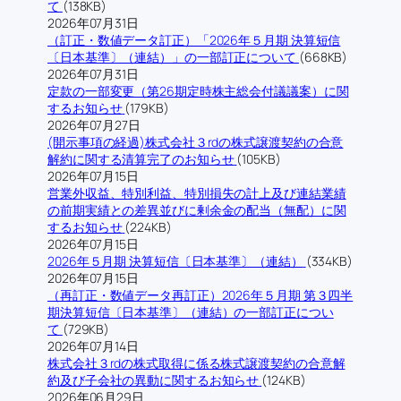
て
(138KB)
2026年07月31日
（訂正・数値データ訂正）「2026年５月期 決算短信
〔日本基準〕（連結）」の一部訂正について
(668KB)
2026年07月31日
定款の一部変更（第26期定時株主総会付議議案）に関
するお知らせ
(179KB)
2026年07月27日
(開示事項の経過)株式会社３rdの株式譲渡契約の合意
解約に関する清算完了のお知らせ
(105KB)
2026年07月15日
営業外収益、特別利益、特別損失の計上及び連結業績
の前期実績との差異並びに剰余金の配当（無配）に関
するお知らせ
(224KB)
2026年07月15日
2026年５月期 決算短信〔日本基準〕（連結）
(334KB)
2026年07月15日
（再訂正・数値データ再訂正）2026年５月期 第３四半
期決算短信〔日本基準〕（連結）の一部訂正につい
て
(729KB)
2026年07月14日
株式会社３rdの株式取得に係る株式譲渡契約の合意解
約及び子会社の異動に関するお知らせ
(124KB)
2026年06月29日