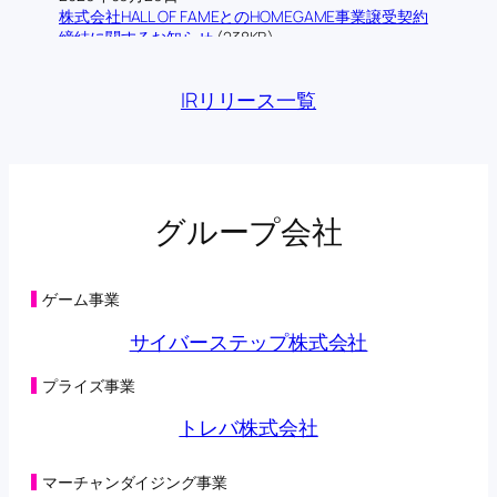
株式会社HALL OF FAMEとのHOMEGAME事業譲受契約
締結に関するお知らせ
(238KB)
2026年06月12日
株式会社ロム・シェアリングとの業務提携契約締結に
IRリリース一覧
関するお知らせ
(193KB)
2026年06月09日
当社の連結子会社であるトレバ株式会社によるフィジ
カルAI領域における技術検証に関する業務提携基本合
意書締結に関するお知らせ
(176KB)
2026年06月03日
グループ会社
主要株主の異動に関するお知らせ
(134KB)
2026年05月29日
第三者割当による第42回新株予約権の行使状況及び消
滅並びに特別利益の計上に関するお知らせ
(131KB)
ゲーム事業
2026年05月29日
第三者割当により調達した資金の支出予定時期の変更
サイバーステップ株式会社
に関するお知らせ
(198KB)
2026年05月28日
プライズ事業
主要株主の異動に関するお知らせ
(108KB)
2026年05月22日
トレバ株式会社
第三者割当による第42回新株予約権の行使状況に関す
るお知らせ
(104KB)
2026年05月15日
マーチャンダイジング事業