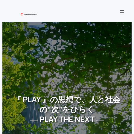
内
容
を
ス
キ
ッ
プ
『 PLAY 』の思想で、人と社会
の“次”をひらく
― PLAY THE NEXT ―