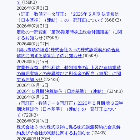
て
(138KB)
2026年07月31日
（訂正・数値データ訂正）「2026年５月期 決算短信
〔日本基準〕（連結）」の一部訂正について
(668KB)
2026年07月31日
定款の一部変更（第26期定時株主総会付議議案）に関
するお知らせ
(179KB)
2026年07月27日
(開示事項の経過)株式会社３rdの株式譲渡契約の合意
解約に関する清算完了のお知らせ
(105KB)
2026年07月15日
営業外収益、特別利益、特別損失の計上及び連結業績
の前期実績との差異並びに剰余金の配当（無配）に関
するお知らせ
(224KB)
2026年07月15日
2026年５月期 決算短信〔日本基準〕（連結）
(334KB)
2026年07月15日
（再訂正・数値データ再訂正）2026年５月期 第３四半
期決算短信〔日本基準〕（連結）の一部訂正につい
て
(729KB)
2026年07月14日
株式会社３rdの株式取得に係る株式譲渡契約の合意解
約及び子会社の異動に関するお知らせ
(124KB)
2026年06月29日