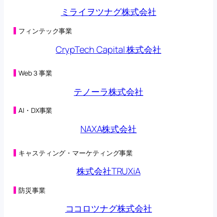
第三者割当による第42回新株予約権の行使状況に関す
ミライヲツナグ株式会社
るお知らせ
(125KB)
2026年05月08日
第三者割当による第42回新株予約権の行使状況に関す
フィンテック事業
るお知らせ
(98KB)
CrypTech Capital 株式会社
2026年05月01日
第三者割当による第42回新株予約権の行使状況に関す
るお知らせ
(125KB)
Web３事業
2026年04月27日
オンラインクレーンゲーム「トレバ」と
テノーラ株式会社
「CHARGESPOT」による相互送客キャンペーン実施に
関するお知らせ
(149KB)
AI・DX事業
2026年04月24日
第三者割当による第42回新株予約権の行使状況に関す
NAXA株式会社
るお知らせ
(98KB)
2026年04月22日
子会社の異動を伴う株式の取得に関する株式譲渡契約
キャスティング・マーケティング事業
締結のお知らせ
(230KB)
2026年04月22日
株式会社TRUXiA
合弁会社（連結子会社）設立及び子会社における新た
な事業の開始に関するお知らせ
(200KB)
防災事業
2026年04月20日
（訂正・数値データ訂正）2026年５月期 第３四半期決
ココロツナグ株式会社
算短信〔日本基準〕（連結）の一部訂正につい