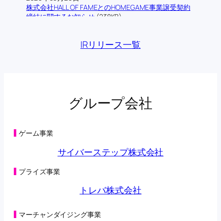
株式会社HALL OF FAMEとのHOMEGAME事業譲受契約
締結に関するお知らせ
(238KB)
2026年06月12日
株式会社ロム・シェアリングとの業務提携契約締結に
IRリリース一覧
関するお知らせ
(193KB)
2026年06月09日
当社の連結子会社であるトレバ株式会社によるフィジ
カルAI領域における技術検証に関する業務提携基本合
意書締結に関するお知らせ
(176KB)
2026年06月03日
グループ会社
主要株主の異動に関するお知らせ
(134KB)
2026年05月29日
第三者割当による第42回新株予約権の行使状況及び消
滅並びに特別利益の計上に関するお知らせ
(131KB)
ゲーム事業
2026年05月29日
第三者割当により調達した資金の支出予定時期の変更
サイバーステップ株式会社
に関するお知らせ
(198KB)
2026年05月28日
プライズ事業
主要株主の異動に関するお知らせ
(108KB)
2026年05月22日
トレバ株式会社
第三者割当による第42回新株予約権の行使状況に関す
るお知らせ
(104KB)
2026年05月15日
マーチャンダイジング事業