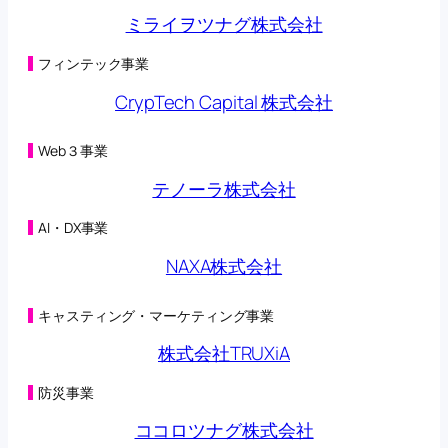
第三者割当による第42回新株予約権の行使状況に関す
ミライヲツナグ株式会社
るお知らせ
(125KB)
2026年05月08日
第三者割当による第42回新株予約権の行使状況に関す
フィンテック事業
るお知らせ
(98KB)
CrypTech Capital 株式会社
2026年05月01日
第三者割当による第42回新株予約権の行使状況に関す
るお知らせ
(125KB)
Web３事業
2026年04月27日
オンラインクレーンゲーム「トレバ」と
テノーラ株式会社
「CHARGESPOT」による相互送客キャンペーン実施に
関するお知らせ
(149KB)
AI・DX事業
2026年04月24日
第三者割当による第42回新株予約権の行使状況に関す
NAXA株式会社
るお知らせ
(98KB)
2026年04月22日
子会社の異動を伴う株式の取得に関する株式譲渡契約
キャスティング・マーケティング事業
締結のお知らせ
(230KB)
2026年04月22日
株式会社TRUXiA
合弁会社（連結子会社）設立及び子会社における新た
な事業の開始に関するお知らせ
(200KB)
防災事業
2026年04月20日
（訂正・数値データ訂正）2026年５月期 第３四半期決
ココロツナグ株式会社
算短信〔日本基準〕（連結）の一部訂正につい