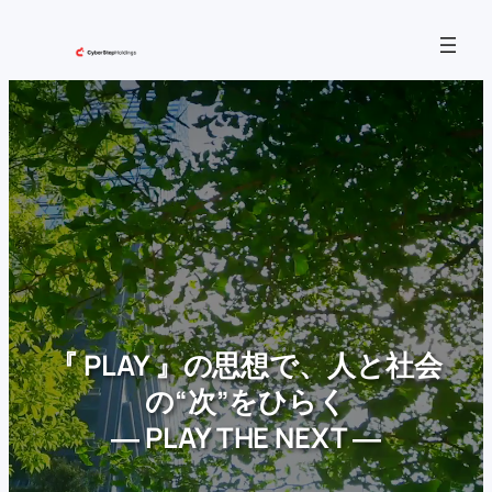
内
容
を
ス
キ
ッ
プ
『 PLAY 』の思想で、人と社会
の“次”をひらく
― PLAY THE NEXT ―