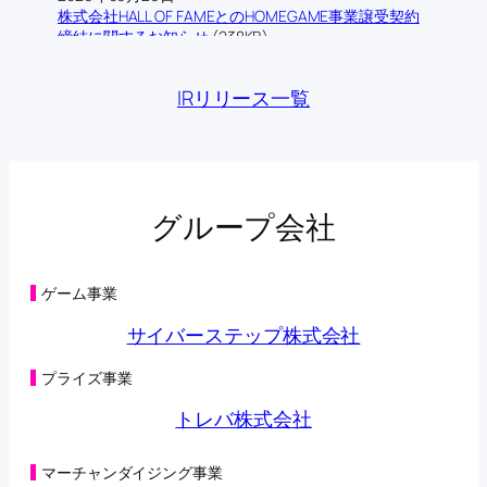
株式会社HALL OF FAMEとのHOMEGAME事業譲受契約
締結に関するお知らせ
(238KB)
2026年06月12日
株式会社ロム・シェアリングとの業務提携契約締結に
IRリリース一覧
関するお知らせ
(193KB)
2026年06月09日
当社の連結子会社であるトレバ株式会社によるフィジ
カルAI領域における技術検証に関する業務提携基本合
意書締結に関するお知らせ
(176KB)
2026年06月03日
グループ会社
主要株主の異動に関するお知らせ
(134KB)
2026年05月29日
第三者割当による第42回新株予約権の行使状況及び消
滅並びに特別利益の計上に関するお知らせ
(131KB)
ゲーム事業
2026年05月29日
第三者割当により調達した資金の支出予定時期の変更
サイバーステップ株式会社
に関するお知らせ
(198KB)
2026年05月28日
プライズ事業
主要株主の異動に関するお知らせ
(108KB)
2026年05月22日
トレバ株式会社
第三者割当による第42回新株予約権の行使状況に関す
るお知らせ
(104KB)
2026年05月15日
マーチャンダイジング事業