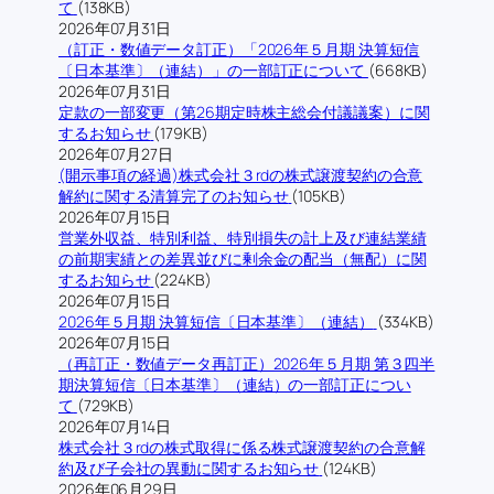
て
(138KB)
2026年07月31日
（訂正・数値データ訂正）「2026年５月期 決算短信
〔日本基準〕（連結）」の一部訂正について
(668KB)
2026年07月31日
定款の一部変更（第26期定時株主総会付議議案）に関
するお知らせ
(179KB)
2026年07月27日
(開示事項の経過)株式会社３rdの株式譲渡契約の合意
解約に関する清算完了のお知らせ
(105KB)
2026年07月15日
営業外収益、特別利益、特別損失の計上及び連結業績
の前期実績との差異並びに剰余金の配当（無配）に関
するお知らせ
(224KB)
2026年07月15日
2026年５月期 決算短信〔日本基準〕（連結）
(334KB)
2026年07月15日
（再訂正・数値データ再訂正）2026年５月期 第３四半
期決算短信〔日本基準〕（連結）の一部訂正につい
て
(729KB)
2026年07月14日
株式会社３rdの株式取得に係る株式譲渡契約の合意解
約及び子会社の異動に関するお知らせ
(124KB)
2026年06月29日