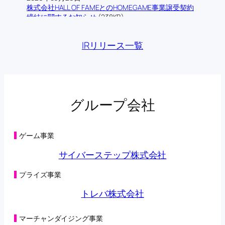
株式会社HALL OF FAMEとのHOMEGAME事業譲受契約
締結に関するお知らせ
(238KB)
2026年06月12日
株式会社ロム・シェアリングとの業務提携契約締結に
IRリリース一覧
関するお知らせ
(193KB)
2026年06月09日
当社の連結子会社であるトレバ株式会社によるフィジ
カルAI領域における技術検証に関する業務提携基本合
意書締結に関するお知らせ
(176KB)
2026年06月03日
グループ会社
主要株主の異動に関するお知らせ
(134KB)
2026年05月29日
第三者割当による第42回新株予約権の行使状況及び消
滅並びに特別利益の計上に関するお知らせ
(131KB)
ゲーム事業
2026年05月29日
第三者割当により調達した資金の支出予定時期の変更
サイバーステップ株式会社
に関するお知らせ
(198KB)
2026年05月28日
プライズ事業
主要株主の異動に関するお知らせ
(108KB)
2026年05月22日
トレバ株式会社
第三者割当による第42回新株予約権の行使状況に関す
るお知らせ
(104KB)
2026年05月15日
マーチャンダイジング事業