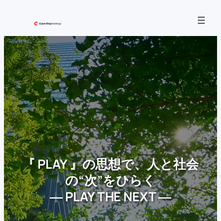
内
容
を
ス
キ
ッ
プ
『 PLAY 』の思想で、人と社会
の“次”をひらく
― PLAY THE NEXT ―