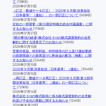
て
(138KB)
2026年07月31日
（訂正・数値データ訂正）「2026年５月期 決算短信
〔日本基準〕（連結）」の一部訂正について
(668KB)
2026年07月31日
定款の一部変更（第26期定時株主総会付議議案）に関
するお知らせ
(179KB)
2026年07月27日
(開示事項の経過)株式会社３rdの株式譲渡契約の合意
解約に関する清算完了のお知らせ
(105KB)
2026年07月15日
営業外収益、特別利益、特別損失の計上及び連結業績
の前期実績との差異並びに剰余金の配当（無配）に関
するお知らせ
(224KB)
2026年07月15日
2026年５月期 決算短信〔日本基準〕（連結）
(334KB)
2026年07月15日
（再訂正・数値データ再訂正）2026年５月期 第３四半
期決算短信〔日本基準〕（連結）の一部訂正につい
て
(729KB)
2026年07月14日
株式会社３rdの株式取得に係る株式譲渡契約の合意解
約及び子会社の異動に関するお知らせ
(124KB)
2026年06月29日