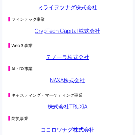
第三者割当による第42回新株予約権の行使状況に関す
ミライヲツナグ株式会社
るお知らせ
(125KB)
2026年05月08日
第三者割当による第42回新株予約権の行使状況に関す
フィンテック事業
るお知らせ
(98KB)
CrypTech Capital 株式会社
2026年05月01日
第三者割当による第42回新株予約権の行使状況に関す
るお知らせ
(125KB)
Web３事業
2026年04月27日
オンラインクレーンゲーム「トレバ」と
テノーラ株式会社
「CHARGESPOT」による相互送客キャンペーン実施に
関するお知らせ
(149KB)
AI・DX事業
2026年04月24日
第三者割当による第42回新株予約権の行使状況に関す
NAXA株式会社
るお知らせ
(98KB)
2026年04月22日
子会社の異動を伴う株式の取得に関する株式譲渡契約
キャスティング・マーケティング事業
締結のお知らせ
(230KB)
2026年04月22日
株式会社TRUXiA
合弁会社（連結子会社）設立及び子会社における新た
な事業の開始に関するお知らせ
(200KB)
防災事業
2026年04月20日
（訂正・数値データ訂正）2026年５月期 第３四半期決
ココロツナグ株式会社
算短信〔日本基準〕（連結）の一部訂正につい