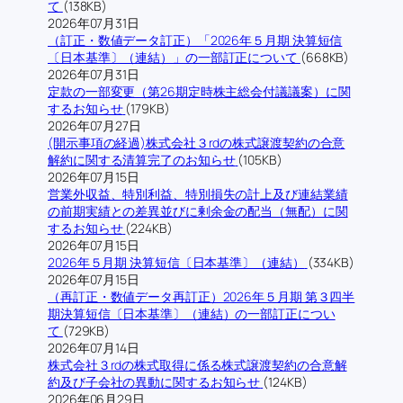
て
(138KB)
2026年07月31日
（訂正・数値データ訂正）「2026年５月期 決算短信
〔日本基準〕（連結）」の一部訂正について
(668KB)
2026年07月31日
定款の一部変更（第26期定時株主総会付議議案）に関
するお知らせ
(179KB)
2026年07月27日
(開示事項の経過)株式会社３rdの株式譲渡契約の合意
解約に関する清算完了のお知らせ
(105KB)
2026年07月15日
営業外収益、特別利益、特別損失の計上及び連結業績
の前期実績との差異並びに剰余金の配当（無配）に関
するお知らせ
(224KB)
2026年07月15日
2026年５月期 決算短信〔日本基準〕（連結）
(334KB)
2026年07月15日
（再訂正・数値データ再訂正）2026年５月期 第３四半
期決算短信〔日本基準〕（連結）の一部訂正につい
て
(729KB)
2026年07月14日
株式会社３rdの株式取得に係る株式譲渡契約の合意解
約及び子会社の異動に関するお知らせ
(124KB)
2026年06月29日