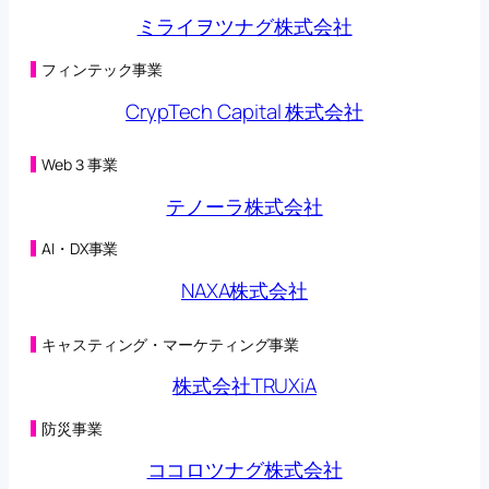
第三者割当による第42回新株予約権の行使状況に関す
ミライヲツナグ株式会社
るお知らせ
(125KB)
2026年05月08日
第三者割当による第42回新株予約権の行使状況に関す
フィンテック事業
るお知らせ
(98KB)
CrypTech Capital 株式会社
2026年05月01日
第三者割当による第42回新株予約権の行使状況に関す
るお知らせ
(125KB)
Web３事業
2026年04月27日
オンラインクレーンゲーム「トレバ」と
テノーラ株式会社
「CHARGESPOT」による相互送客キャンペーン実施に
関するお知らせ
(149KB)
AI・DX事業
2026年04月24日
第三者割当による第42回新株予約権の行使状況に関す
NAXA株式会社
るお知らせ
(98KB)
2026年04月22日
子会社の異動を伴う株式の取得に関する株式譲渡契約
キャスティング・マーケティング事業
締結のお知らせ
(230KB)
2026年04月22日
株式会社TRUXiA
合弁会社（連結子会社）設立及び子会社における新た
な事業の開始に関するお知らせ
(200KB)
防災事業
2026年04月20日
（訂正・数値データ訂正）2026年５月期 第３四半期決
ココロツナグ株式会社
算短信〔日本基準〕（連結）の一部訂正につい