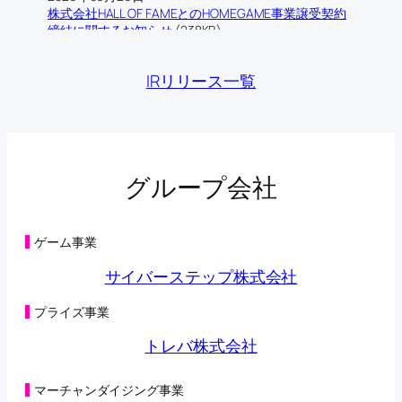
株式会社HALL OF FAMEとのHOMEGAME事業譲受契約
締結に関するお知らせ
(238KB)
2026年06月12日
株式会社ロム・シェアリングとの業務提携契約締結に
IRリリース一覧
関するお知らせ
(193KB)
2026年06月09日
当社の連結子会社であるトレバ株式会社によるフィジ
カルAI領域における技術検証に関する業務提携基本合
意書締結に関するお知らせ
(176KB)
2026年06月03日
グループ会社
主要株主の異動に関するお知らせ
(134KB)
2026年05月29日
第三者割当による第42回新株予約権の行使状況及び消
滅並びに特別利益の計上に関するお知らせ
(131KB)
ゲーム事業
2026年05月29日
第三者割当により調達した資金の支出予定時期の変更
サイバーステップ株式会社
に関するお知らせ
(198KB)
2026年05月28日
プライズ事業
主要株主の異動に関するお知らせ
(108KB)
2026年05月22日
トレバ株式会社
第三者割当による第42回新株予約権の行使状況に関す
るお知らせ
(104KB)
2026年05月15日
マーチャンダイジング事業