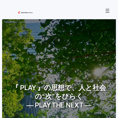
内
容
を
ス
キ
ッ
プ
『 PLAY 』の思想で、人と社会
の“次”をひらく
― PLAY THE NEXT ―