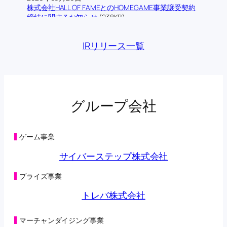
株式会社HALL OF FAMEとのHOMEGAME事業譲受契約
締結に関するお知らせ
(238KB)
2026年06月12日
株式会社ロム・シェアリングとの業務提携契約締結に
IRリリース一覧
関するお知らせ
(193KB)
2026年06月09日
当社の連結子会社であるトレバ株式会社によるフィジ
カルAI領域における技術検証に関する業務提携基本合
意書締結に関するお知らせ
(176KB)
2026年06月03日
グループ会社
主要株主の異動に関するお知らせ
(134KB)
2026年05月29日
第三者割当による第42回新株予約権の行使状況及び消
滅並びに特別利益の計上に関するお知らせ
(131KB)
ゲーム事業
2026年05月29日
第三者割当により調達した資金の支出予定時期の変更
サイバーステップ株式会社
に関するお知らせ
(198KB)
2026年05月28日
プライズ事業
主要株主の異動に関するお知らせ
(108KB)
2026年05月22日
トレバ株式会社
第三者割当による第42回新株予約権の行使状況に関す
るお知らせ
(104KB)
2026年05月15日
マーチャンダイジング事業