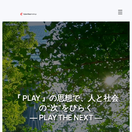
内
容
を
ス
キ
ッ
プ
『 PLAY 』の思想で、人と社会
の“次”をひらく
― PLAY THE NEXT ―