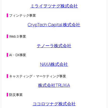
第三者割当による第42回新株予約権の行使状況に関す
ミライヲツナグ株式会社
るお知らせ
(125KB)
2026年05月08日
第三者割当による第42回新株予約権の行使状況に関す
フィンテック事業
るお知らせ
(98KB)
CrypTech Capital 株式会社
2026年05月01日
第三者割当による第42回新株予約権の行使状況に関す
るお知らせ
(125KB)
Web３事業
2026年04月27日
オンラインクレーンゲーム「トレバ」と
テノーラ株式会社
「CHARGESPOT」による相互送客キャンペーン実施に
関するお知らせ
(149KB)
AI・DX事業
2026年04月24日
第三者割当による第42回新株予約権の行使状況に関す
NAXA株式会社
るお知らせ
(98KB)
2026年04月22日
子会社の異動を伴う株式の取得に関する株式譲渡契約
キャスティング・マーケティング事業
締結のお知らせ
(230KB)
2026年04月22日
株式会社TRUXiA
合弁会社（連結子会社）設立及び子会社における新た
な事業の開始に関するお知らせ
(200KB)
防災事業
2026年04月20日
（訂正・数値データ訂正）2026年５月期 第３四半期決
ココロツナグ株式会社
算短信〔日本基準〕（連結）の一部訂正につい