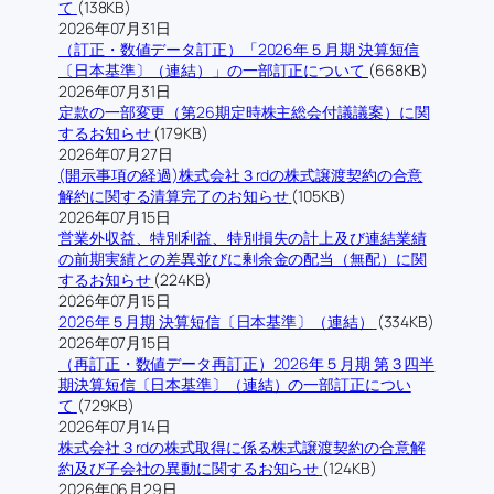
て
(138KB)
2026年07月31日
（訂正・数値データ訂正）「2026年５月期 決算短信
〔日本基準〕（連結）」の一部訂正について
(668KB)
2026年07月31日
定款の一部変更（第26期定時株主総会付議議案）に関
するお知らせ
(179KB)
2026年07月27日
(開示事項の経過)株式会社３rdの株式譲渡契約の合意
解約に関する清算完了のお知らせ
(105KB)
2026年07月15日
営業外収益、特別利益、特別損失の計上及び連結業績
の前期実績との差異並びに剰余金の配当（無配）に関
するお知らせ
(224KB)
2026年07月15日
2026年５月期 決算短信〔日本基準〕（連結）
(334KB)
2026年07月15日
（再訂正・数値データ再訂正）2026年５月期 第３四半
期決算短信〔日本基準〕（連結）の一部訂正につい
て
(729KB)
2026年07月14日
株式会社３rdの株式取得に係る株式譲渡契約の合意解
約及び子会社の異動に関するお知らせ
(124KB)
2026年06月29日