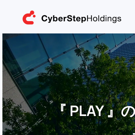
内
容
を
ス
キ
ッ
プ
『 PLAY