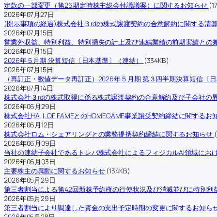
定款の一部変更（第26期定時株主総会付議議案）に関するお知らせ
(1
2026年07月27日
(開示事項の経過)株式会社３rdの株式譲渡契約の合意解約に関する清
2026年07月15日
営業外収益、特別利益、特別損失の計上及び連結業績の前期実績との
2026年07月15日
2026年５月期 決算短信〔日本基準〕（連結）
(334KB)
2026年07月15日
（再訂正・数値データ再訂正）2026年５月期 第３四半期決算短信〔
2026年07月14日
株式会社３rdの株式取得に係る株式譲渡契約の合意解約及び子会社の
2026年06月29日
株式会社HALL OF FAMEとのHOMEGAME事業譲受契約締結に関するお
2026年06月12日
株式会社ロム・シェアリングとの業務提携契約締結に関するお知らせ
2026年06月09日
当社の連結子会社であるトレバ株式会社によるフィジカルAI領域にお
2026年06月03日
主要株主の異動に関するお知らせ
(134KB)
2026年05月29日
第三者割当による第42回新株予約権の行使状況及び消滅並びに特別利
2026年05月29日
第三者割当により調達した資金の支出予定時期の変更に関するお知ら
2026年05月28日