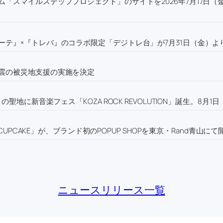
「スマイルステッププロジェクト」のサイトを2026年7月17日（
テ』×『トレバ』のコラボ限定「デジトレ台」が7月31日（金）よ
震の被災地支援の実施を決定
聖地に新音楽フェス「KOZA ROCK REVOLUTION」誕生。8月
UPCAKE」が、ブランド初のPOPUP SHOPを東京・Rand青山にて
ニュースリリース一覧