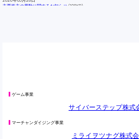
主要株主の異動に関するお知らせ
(108KB)
2026年05月22日
第三者割当による第42回新株予約権の行使状況に関するお知らせ
(104
2026年05月15日
第三者割当による第42回新株予約権の行使状況に関するお知らせ
(125
2026年05月08日
第三者割当による第42回新株予約権の行使状況に関するお知らせ
(98K
2026年05月01日
第三者割当による第42回新株予約権の行使状況に関するお知らせ
(125
2026年04月27日
オンラインクレーンゲーム「トレバ」と「CHARGESPOT」による相
2026年04月24日
第三者割当による第42回新株予約権の行使状況に関するお知らせ
(98K
2026年04月22日
子会社の異動を伴う株式の取得に関する株式譲渡契約締結のお知らせ
ゲーム事業
2026年04月22日
合弁会社（連結子会社）設立及び子会社における新たな事業の開始に
サイバーステップ株式
2026年04月20日
（訂正・数値データ訂正）2026年５月期 第３四半期決算短信〔日本
2026年04月17日
マーチャンダイジング事業
第三者割当による第42回新株予約権の行使状況に関するお知らせ
(101
2026年04月14日
ミライヲツナグ株式会
営業外収益及び特別損失の計上に関するお知らせ
(132KB)