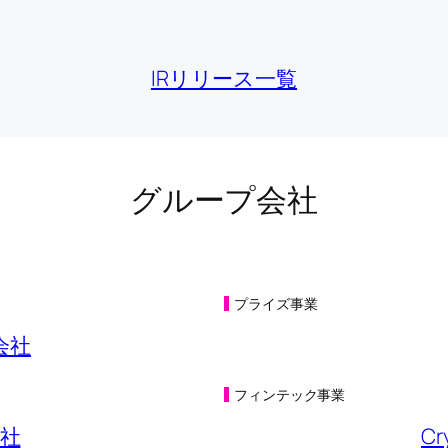
KB)
IRリリース一覧
KB)
B)
KB)
グループ会社
互送客キャンペーン実施に関するお知らせ
(149KB)
B)
(230KB)
プライズ事業
関するお知らせ
(200KB)
会社
基準〕（連結）の一部訂正について
(473KB)
フィンテック事業
KB)
社
Cr