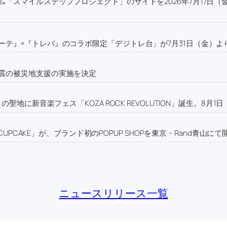
「スマイルステッププロジェクト」のサイトを2026年7月17日（
テ』×『トレバ』のコラボ限定「デジトレ台」が7月31日（金）よ
震の被災地支援の実施を決定
聖地に新音楽フェス「KOZA ROCK REVOLUTION」誕生。8月
UPCAKE」が、ブランド初のPOPUP SHOPを東京・Rand青山にて
ニュースリリース一覧