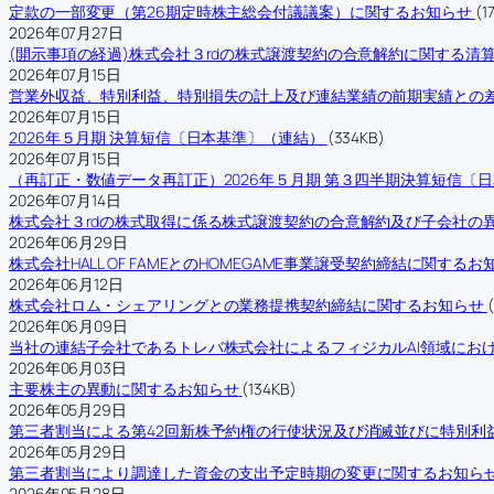
定款の一部変更（第26期定時株主総会付議議案）に関するお知らせ
(1
2026年07月27日
(開示事項の経過)株式会社３rdの株式譲渡契約の合意解約に関する清
2026年07月15日
営業外収益、特別利益、特別損失の計上及び連結業績の前期実績との
2026年07月15日
2026年５月期 決算短信〔日本基準〕（連結）
(334KB)
2026年07月15日
（再訂正・数値データ再訂正）2026年５月期 第３四半期決算短信〔
2026年07月14日
株式会社３rdの株式取得に係る株式譲渡契約の合意解約及び子会社の
2026年06月29日
株式会社HALL OF FAMEとのHOMEGAME事業譲受契約締結に関するお
2026年06月12日
株式会社ロム・シェアリングとの業務提携契約締結に関するお知らせ
2026年06月09日
当社の連結子会社であるトレバ株式会社によるフィジカルAI領域にお
2026年06月03日
主要株主の異動に関するお知らせ
(134KB)
2026年05月29日
第三者割当による第42回新株予約権の行使状況及び消滅並びに特別利
2026年05月29日
第三者割当により調達した資金の支出予定時期の変更に関するお知ら
2026年05月28日