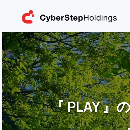
内
容
を
ス
キ
ッ
プ
『 PLAY