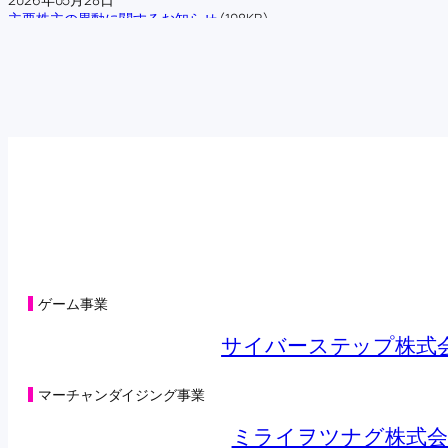
主要株主の異動に関するお知らせ
(108KB)
2026年05月22日
第三者割当による第42回新株予約権の行使状況に関するお知らせ
(104
2026年05月15日
第三者割当による第42回新株予約権の行使状況に関するお知らせ
(125
2026年05月08日
第三者割当による第42回新株予約権の行使状況に関するお知らせ
(98K
2026年05月01日
第三者割当による第42回新株予約権の行使状況に関するお知らせ
(125
2026年04月27日
オンラインクレーンゲーム「トレバ」と「CHARGESPOT」による相
2026年04月24日
第三者割当による第42回新株予約権の行使状況に関するお知らせ
(98K
2026年04月22日
子会社の異動を伴う株式の取得に関する株式譲渡契約締結のお知らせ
ゲーム事業
2026年04月22日
合弁会社（連結子会社）設立及び子会社における新たな事業の開始に
サイバーステップ株式
2026年04月20日
（訂正・数値データ訂正）2026年５月期 第３四半期決算短信〔日本
2026年04月17日
マーチャンダイジング事業
第三者割当による第42回新株予約権の行使状況に関するお知らせ
(101
2026年04月14日
ミライヲツナグ株式会
営業外収益及び特別損失の計上に関するお知らせ
(132KB)