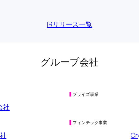
KB)
IRリリース一覧
KB)
B)
KB)
グループ会社
互送客キャンペーン実施に関するお知らせ
(149KB)
B)
(230KB)
プライズ事業
関するお知らせ
(200KB)
会社
基準〕（連結）の一部訂正について
(473KB)
フィンテック事業
KB)
社
Cr