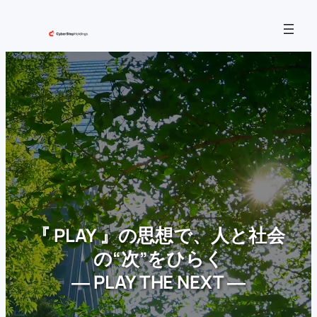
内
容
を
ス
キ
ッ
プ
『 PLAY 』の思想で、人と社会
の“次”をひらく
― PLAY THE NEXT ―