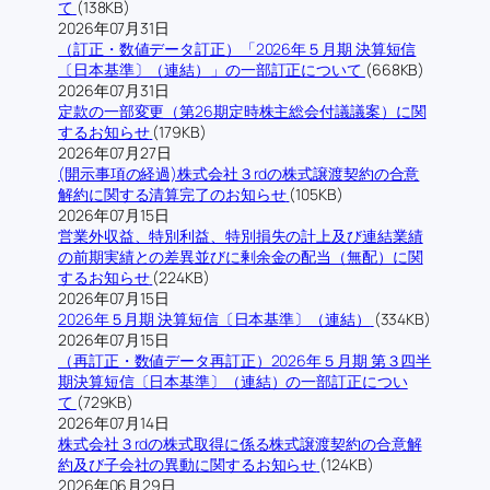
て
(138KB)
2026年07月31日
（訂正・数値データ訂正）「2026年５月期 決算短信
〔日本基準〕（連結）」の一部訂正について
(668KB)
2026年07月31日
定款の一部変更（第26期定時株主総会付議議案）に関
するお知らせ
(179KB)
2026年07月27日
(開示事項の経過)株式会社３rdの株式譲渡契約の合意
解約に関する清算完了のお知らせ
(105KB)
2026年07月15日
営業外収益、特別利益、特別損失の計上及び連結業績
の前期実績との差異並びに剰余金の配当（無配）に関
するお知らせ
(224KB)
2026年07月15日
2026年５月期 決算短信〔日本基準〕（連結）
(334KB)
2026年07月15日
（再訂正・数値データ再訂正）2026年５月期 第３四半
期決算短信〔日本基準〕（連結）の一部訂正につい
て
(729KB)
2026年07月14日
株式会社３rdの株式取得に係る株式譲渡契約の合意解
約及び子会社の異動に関するお知らせ
(124KB)
2026年06月29日