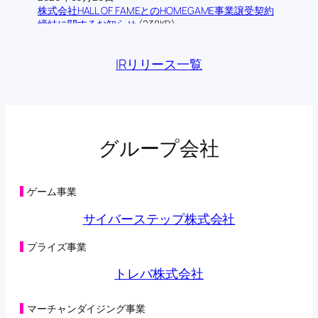
株式会社HALL OF FAMEとのHOMEGAME事業譲受契約
締結に関するお知らせ
(238KB)
2026年06月12日
株式会社ロム・シェアリングとの業務提携契約締結に
IRリリース一覧
関するお知らせ
(193KB)
2026年06月09日
当社の連結子会社であるトレバ株式会社によるフィジ
カルAI領域における技術検証に関する業務提携基本合
意書締結に関するお知らせ
(176KB)
2026年06月03日
グループ会社
主要株主の異動に関するお知らせ
(134KB)
2026年05月29日
第三者割当による第42回新株予約権の行使状況及び消
滅並びに特別利益の計上に関するお知らせ
(131KB)
ゲーム事業
2026年05月29日
第三者割当により調達した資金の支出予定時期の変更
サイバーステップ株式会社
に関するお知らせ
(198KB)
2026年05月28日
プライズ事業
主要株主の異動に関するお知らせ
(108KB)
2026年05月22日
トレバ株式会社
第三者割当による第42回新株予約権の行使状況に関す
るお知らせ
(104KB)
2026年05月15日
マーチャンダイジング事業