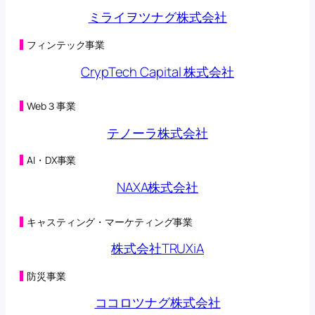
第三者割当による第42回新株予約権の行使状況に関す
ミライヲツナグ株式会社
るお知らせ
(125KB)
2026年05月08日
第三者割当による第42回新株予約権の行使状況に関す
フィンテック事業
るお知らせ
(98KB)
CrypTech Capital 株式会社
2026年05月01日
第三者割当による第42回新株予約権の行使状況に関す
るお知らせ
(125KB)
Web３事業
2026年04月27日
オンラインクレーンゲーム「トレバ」と
テノーラ株式会社
「CHARGESPOT」による相互送客キャンペーン実施に
関するお知らせ
(149KB)
AI・DX事業
2026年04月24日
第三者割当による第42回新株予約権の行使状況に関す
NAXA株式会社
るお知らせ
(98KB)
2026年04月22日
子会社の異動を伴う株式の取得に関する株式譲渡契約
キャスティング・マーケティング事業
締結のお知らせ
(230KB)
2026年04月22日
株式会社TRUXiA
合弁会社（連結子会社）設立及び子会社における新た
な事業の開始に関するお知らせ
(200KB)
防災事業
2026年04月20日
（訂正・数値データ訂正）2026年５月期 第３四半期決
ココロツナグ株式会社
算短信〔日本基準〕（連結）の一部訂正につい