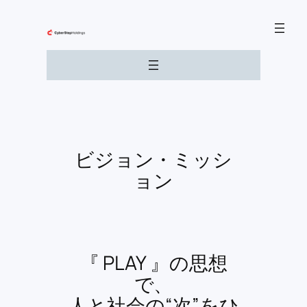
内
容
を
ス
キ
ッ
プ
ビジョン・ミッシ
ョン
『 PLAY 』の思想
で、
人と社会の“次”をひ