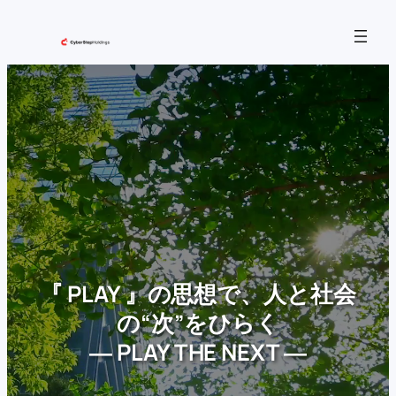
内
容
を
ス
キ
ッ
プ
『 PLAY 』の思想で、人と社会
の“次”をひらく
― PLAY THE NEXT ―