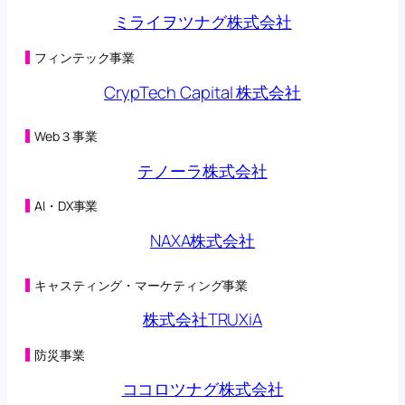
第三者割当による第42回新株予約権の行使状況に関す
ミライヲツナグ株式会社
るお知らせ
(125KB)
2026年05月08日
第三者割当による第42回新株予約権の行使状況に関す
フィンテック事業
るお知らせ
(98KB)
CrypTech Capital 株式会社
2026年05月01日
第三者割当による第42回新株予約権の行使状況に関す
るお知らせ
(125KB)
Web３事業
2026年04月27日
オンラインクレーンゲーム「トレバ」と
テノーラ株式会社
「CHARGESPOT」による相互送客キャンペーン実施に
関するお知らせ
(149KB)
AI・DX事業
2026年04月24日
第三者割当による第42回新株予約権の行使状況に関す
NAXA株式会社
るお知らせ
(98KB)
2026年04月22日
子会社の異動を伴う株式の取得に関する株式譲渡契約
キャスティング・マーケティング事業
締結のお知らせ
(230KB)
2026年04月22日
株式会社TRUXiA
合弁会社（連結子会社）設立及び子会社における新た
な事業の開始に関するお知らせ
(200KB)
防災事業
2026年04月20日
（訂正・数値データ訂正）2026年５月期 第３四半期決
ココロツナグ株式会社
算短信〔日本基準〕（連結）の一部訂正につい