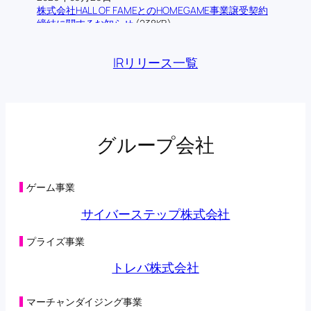
株式会社HALL OF FAMEとのHOMEGAME事業譲受契約
締結に関するお知らせ
(238KB)
2026年06月12日
株式会社ロム・シェアリングとの業務提携契約締結に
IRリリース一覧
関するお知らせ
(193KB)
2026年06月09日
当社の連結子会社であるトレバ株式会社によるフィジ
カルAI領域における技術検証に関する業務提携基本合
意書締結に関するお知らせ
(176KB)
2026年06月03日
グループ会社
主要株主の異動に関するお知らせ
(134KB)
2026年05月29日
第三者割当による第42回新株予約権の行使状況及び消
滅並びに特別利益の計上に関するお知らせ
(131KB)
ゲーム事業
2026年05月29日
第三者割当により調達した資金の支出予定時期の変更
サイバーステップ株式会社
に関するお知らせ
(198KB)
2026年05月28日
プライズ事業
主要株主の異動に関するお知らせ
(108KB)
2026年05月22日
トレバ株式会社
第三者割当による第42回新株予約権の行使状況に関す
るお知らせ
(104KB)
2026年05月15日
マーチャンダイジング事業