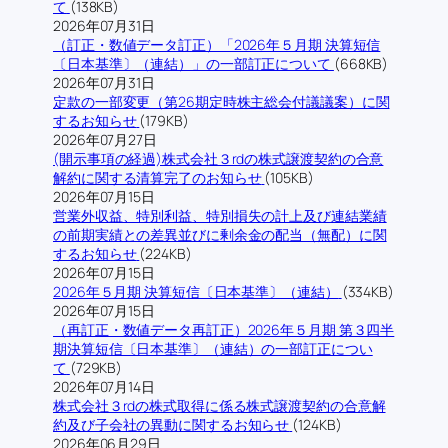
て
(138KB)
2026年07月31日
（訂正・数値データ訂正）「2026年５月期 決算短信
〔日本基準〕（連結）」の一部訂正について
(668KB)
2026年07月31日
定款の一部変更（第26期定時株主総会付議議案）に関
するお知らせ
(179KB)
2026年07月27日
(開示事項の経過)株式会社３rdの株式譲渡契約の合意
解約に関する清算完了のお知らせ
(105KB)
2026年07月15日
営業外収益、特別利益、特別損失の計上及び連結業績
の前期実績との差異並びに剰余金の配当（無配）に関
するお知らせ
(224KB)
2026年07月15日
2026年５月期 決算短信〔日本基準〕（連結）
(334KB)
2026年07月15日
（再訂正・数値データ再訂正）2026年５月期 第３四半
期決算短信〔日本基準〕（連結）の一部訂正につい
て
(729KB)
2026年07月14日
株式会社３rdの株式取得に係る株式譲渡契約の合意解
約及び子会社の異動に関するお知らせ
(124KB)
2026年06月29日