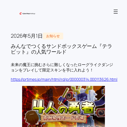
内
容
を
ス
キ
2026年5月1日
お知らせ
ッ
みんなでつくるサンドボックスゲーム『テラ
プ
ビット』の人気ワールド
未来の魔王に挑むさらに難しくなったローグライクダンジ
ョンをプレイして限定スキンを手に入れよう！
https://prtimes.jp/main/html/rd/p/000000314.000113626.html