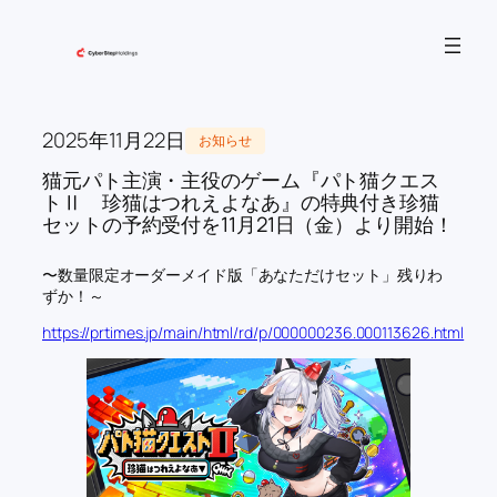
内
容
を
ス
キ
2025年11月22日
お知らせ
ッ
猫元パト主演・主役のゲーム『パト猫クエス
プ
トⅡ 珍猫はつれえよなあ』の特典付き珍猫
セットの予約受付を11月21日（金）より開始！
〜数量限定オーダーメイド版「あなただけセット」残りわ
ずか！～
https://prtimes.jp/main/html/rd/p/000000236.000113626.html