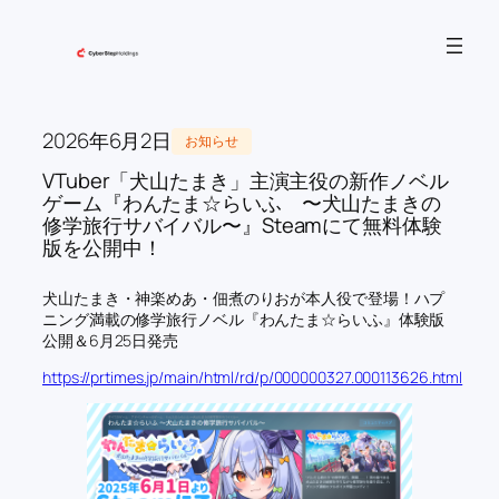
内
容
を
ス
キ
2026年6月2日
お知らせ
ッ
VTuber「犬山たまき」主演主役の新作ノベル
プ
ゲーム『わんたま☆らいふ 〜犬山たまきの
修学旅行サバイバル〜』Steamにて無料体験
版を公開中！
犬山たまき・神楽めあ・佃煮のりおが本人役で登場！ハプ
ニング満載の修学旅行ノベル『わんたま☆らいふ』体験版
公開＆6月25日発売
https://prtimes.jp/main/html/rd/p/000000327.000113626.html