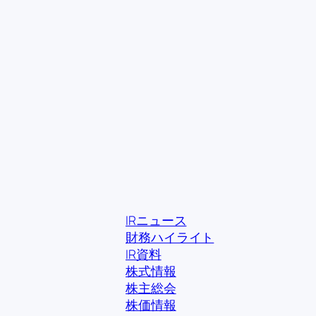
内
容
を
ス
キ
ッ
プ
IRニュース
財務ハイライト
IR資料
株式情報
株主総会
株価情報