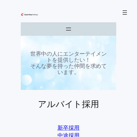
内
容
を
ス
キ
ッ
プ
世界中の人にエンターテイメン
トを提供したい！
そんな夢を持った仲間を求めて
います。
アルバイト採用
新卒採用
中途採用